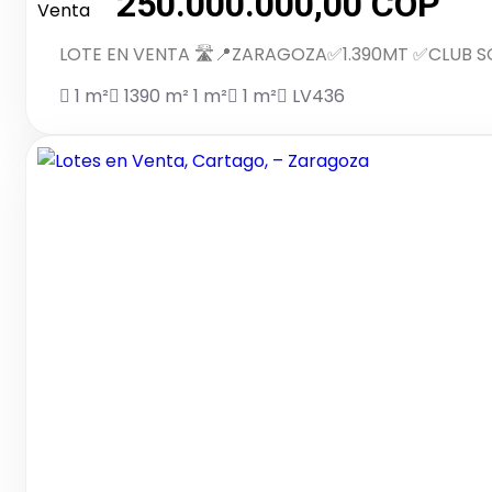
250.000.000,00 COP
Venta
LOTE EN VENTA 🛣️📍ZARAGOZA✅1.390MT ✅CLUB S
1 m²
1390 m²
1 m²
1 m²
LV436