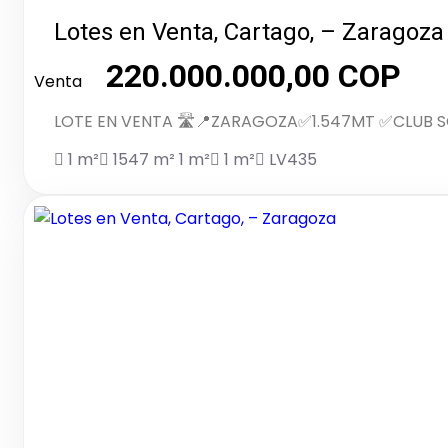
Lotes en Venta, Cartago, – Zaragoza
220.000.000,00 COP
Venta
LOTE EN VENTA 🛣️📍ZARAGOZA✅1.547MT ✅CLUB 
1 m²
1547 m²
1 m²
1 m²
LV435