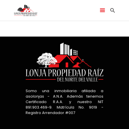
LONJA NORTE VALLE INMOBILIARIA EN CARTAGO
Asesor no encontrado.
Inmobiliaria ubicada en cartago valle, ofrecemos servicios de venta, alquiler, avaluos y
más.
INICIO
ARRIENDO
VENTA
SERVICIOS
CLIENTES
Somo una inmobiliaria afiliada a
asolonjas - A.N.A. Además tenemos
CONTÁCTENOS
Certificado R.A.A. y nuestro NIT
891.903.469-9. Matrícula No. 9019 -
Registro Arrendador #007